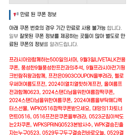
만료 된 쿠폰 정보
아래 쿠폰 번호의 경우 기간 만료로 사용 불가능
합니다.
일부
잘못된 쿠폰 정보를 제공하는 곳들이 많아 별도로 만
료된 쿠폰의 정보
를 알려드립니다.
프라시아와함께하는500일의서머,
9
월3일LIVETALK전용
쿠폰, 풍성한9월풍성한프전과의추석, 9월프라시아전기핑
크빈람쥐왕과함께, 프전은0903COUPON을뿌려라, 헬로
우써머여름도프전, 2
024
이열치열핫하게프전, 올여름프
전과함께0623,
2024
스탠더님을위한여름깜짝쿠폰,
2024
스탠더님을위한여름쿠폰,
2024
여름을부탁해디렉
터스선물,
WPK0516
깜짝쿠폰받으세요, 대망의1차토너
먼트0516,
0516
프전은쿠폰을뿌려라,
0523
군침이싹도
는2차쿠폰,
WPKSPRING0523
본방사수,
WPK
결승진출
자는누구0523,
0529
두구두구결승전바로오늘,
0529
결