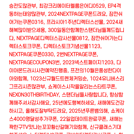
승전도많관부, 최강크리에이터렐름은어디0529,
EP4
격
동하는태양많관부,
2024NEXTPAGE
쿠폰드려요, 잠깐쉬
어가는쿠폰0316, 프라시아1주년디렉터스선물,
2024
새
해복많이받으세용,
300
일동안함께한스탠더님들께드립니
다,
NEXTPAGE
디렉터스감사선물0812, 잠깐쉬어가는디
렉터스토크쿠폰, 디렉터스토크기념선물1123,
NEXTPAGE
쿠폰0330,
2
번NEXTPAGE쿠폰,
NEXTPAGECOUPON3
번,
2023
넥스트페이지1203, 다
이아몬드러시사전예약진행중, 프전의10월은풍성한다이
아와함께, 1023신규월드트렌체커밍순, 1024유니버스리
그프리시즌많관부, 쇼케이스시작을알리는스타트쿠폰,
NEXON30THBIRTHDAY, 스탠더님들사랑합니다, 항상함
께해주셔서감사해요, 25년에도행복하세요, 새해에도건강
하시고, 올해도잘부탁드려요, 2025년푸른뱀의해, 쇼케이
스4000명달성추가쿠폰, 22일업데이트완료쿠폰, 새해는
꽉한구TV맛나는꼬꼬황산갈매기와함께, 신규클래스기대