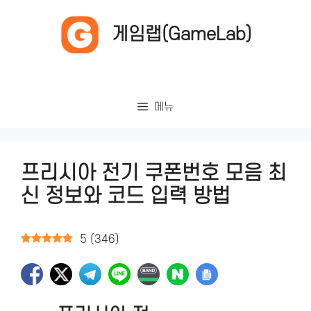
컨
텐
게임랩(GameLab)
츠
로
건
너
메뉴
뛰
기
프리시아 전기 쿠폰번호 모음 최
신 정보와 코드 입력 방법
5
(
346
)