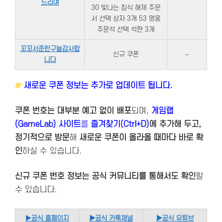
드리며
30 빛나는 침식 해제 주문
서 선택 상자 3개 53 영웅
주문석 선택 석판 3개
꼬꼬서준한구늘감사합
신규 쿠폰
–
니다
새로운 쿠폰 정보는 추가로 업데이트 됩니다.
쿠폰 번호는 대부분 예고 없이 배포
되며,
게임랩
(GameLab) 사이트
를
즐겨찾기(Ctrl+D)
에 추가해 두고,
정기적으로 방문
해
새로운 쿠폰이 올라올 때마다 바로 확
인
하실 수 있습니다.
신규 쿠폰 번호 정보는 공식 커뮤니티를 통해서도 확인
할
수 있습니다.
▶
공식 홈페이지
▶공식 카톡채널
▶공식 유튜브