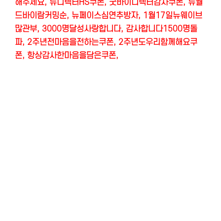
해주세요, 뉴디렉터HS쿠폰, 굿바이디렉터감사쿠폰, 뉴월
드바이람커밍순, 뉴페이스심연추방자, 1월17일뉴웨이브
많관부, 3000명달성사랑합니다, 감사합니다1500명돌
파, 2주년전마음을전하는쿠폰, 2주년도우리함께해요쿠
폰, 항상감사한마음을담은쿠폰,