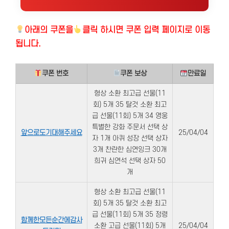
아래의
쿠폰을
클릭 하시면 쿠폰 입력 페이지로 이동
됩니다.
쿠폰 번호
쿠폰 보상
만료일
형상 소환 최고급 선물(11
회) 5개 35 탈것 소환 최고
급 선물(11회) 5개 34 영웅
특별한 강화 주문서 선택 상
앞으로도기대해주세요
25/04/04
자 1개 아퀴 성장 선택 상자
3개 찬란한 심연잉크 30개
희귀 심연석 선택 상자 50
개
형상 소환 최고급 선물(11
회) 5개 35 탈것 소환 최고
급 선물(11회) 5개 35 정령
함께한모든순간에감사
소환 고급 선물(11회) 5개
25/04/04