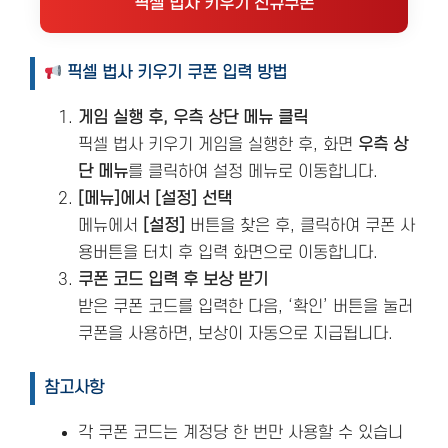
픽셀 법사 키우기 신규쿠폰
픽셀 법사 키우기 쿠폰 입력 방법
게임 실행 후, 우측 상단 메뉴 클릭
픽셀 법사 키우기 게임을 실행한 후, 화면
우측 상
단 메뉴
를 클릭하여 설정 메뉴로 이동합니다.
[메뉴]에서 [설정] 선택
메뉴에서
[설정]
버튼을 찾은 후, 클릭하여 쿠폰 사
용버튼을 터치 후 입력 화면으로 이동합니다.
쿠폰 코드 입력 후 보상 받기
받은 쿠폰 코드를 입력한 다음, ‘확인’ 버튼을 눌러
쿠폰을 사용하면, 보상이 자동으로 지급됩니다.
참고사항
각 쿠폰 코드는 계정당 한 번만 사용할 수 있습니