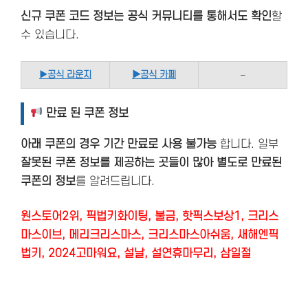
신규 쿠폰 코드 정보는 공식 커뮤니티를 통해서도 확인
할
수 있습니다.
▶
공식 라운지
▶공식 카페
–
만료 된 쿠폰 정보
아래 쿠폰의 경우 기간 만료로 사용 불가능
합니다. 일부
잘못된 쿠폰 정보를 제공하는 곳들이 많아 별도로 만료된
쿠폰의 정보
를 알려드립니다.
원스토어2위, 픽법키화이팅, 불금, 핫픽스보상1, 크리스
마스이브, 메리크리스마스, 크리스마스아쉬움, 새해엔픽
법키, 2024고마워요, 설날, 설연휴마무리, 삼일절