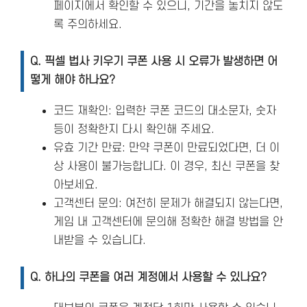
페이지에서 확인할 수 있으니, 기간을 놓치지 않도
록 주의하세요.
Q. 픽셀 법사 키우기 쿠폰 사용 시 오류가 발생하면 어
떻게 해야 하나요?
코드 재확인: 입력한 쿠폰 코드의 대소문자, 숫자
등이 정확한지 다시 확인해 주세요.
유효 기간 만료: 만약 쿠폰이 만료되었다면, 더 이
상 사용이 불가능합니다. 이 경우, 최신 쿠폰을 찾
아보세요.
고객센터 문의: 여전히 문제가 해결되지 않는다면,
게임 내 고객센터에 문의해 정확한 해결 방법을 안
내받을 수 있습니다.
Q. 하나의 쿠폰을 여러 계정에서 사용할 수 있나요?