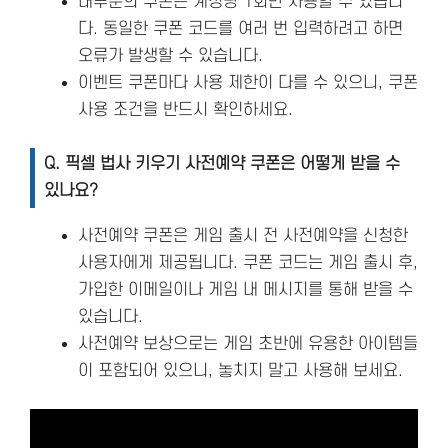
대부분의 쿠폰은 계정당 1회만 사용할 수 있습니
다. 동일한 쿠폰 코드를 여러 번 입력하려고 하면
오류가 발생할 수 있습니다.
이벤트 쿠폰마다 사용 제한이 다를 수 있으니, 쿠폰
사용 조건을 반드시 확인하세요.
Q. 픽셀 법사 키우기 사전예약 쿠폰은 어떻게 받을 수
있나요?
사전예약 쿠폰은 게임 출시 전 사전예약을 신청한
사용자에게 제공됩니다. 쿠폰 코드는 게임 출시 후,
가입한 이메일이나 게임 내 메시지를 통해 받을 수
있습니다.
사전예약 보상으로는 게임 초반에 유용한 아이템들
이 포함되어 있으니, 놓치지 말고 사용해 보세요.