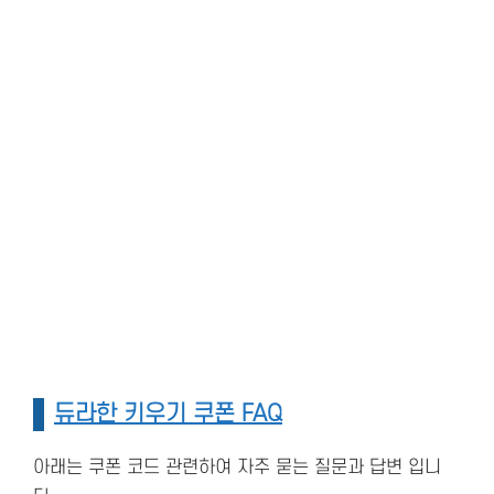
듀라한 키우기 쿠폰 FAQ
아래는 쿠폰 코드 관련하여 자주 묻는 질문과 답변 입니