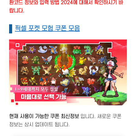
환코드 정보와 입력 방법 2024에 대해서 확인하시기 바
랍니다.
픽셀 포켓 모험 쿠폰 모음
현재 사용이 가능한 쿠폰 최신정보
입니다. 새로운 쿠폰
정보는 상시 업데이트 됩니다.