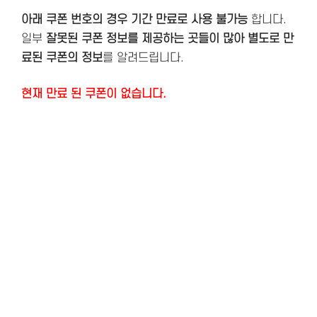
아래 쿠폰 번호의 경우 기간 만료로 사용 불가능
합니다.
일부
잘못된 쿠폰 정보를 제공하는 곳들이 많아 별도로 만
료된 쿠폰의 정보
를 알려드립니다.
현재 만료 된 쿠폰이 없습니다.