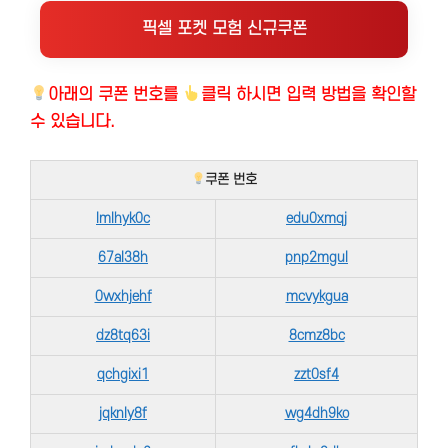
픽셀 포켓 모험 신규쿠폰
아래의
쿠폰 번호를
클릭 하시면 입력 방법을 확인할
수 있습니다.
쿠폰 번호
lmlhyk0c
edu0xmqj
67al38h
pnp2mgul
0wxhjehf
mcvykgua
dz8tq63i
8cmz8bc
qchgixi1
zzt0sf4
jqknly8f
wg4dh9ko