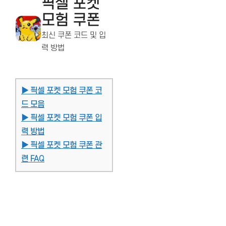
픽셀 포켓
모험 쿠폰
최신 쿠폰 코드 및 입
력 방법
▶ 픽셀 포켓 모험 쿠폰 코
드 모음
▶ 픽셀 포켓 모험 쿠폰 입
력 방법
▶ 픽셀 포켓 모험 쿠폰 관
련 FAQ