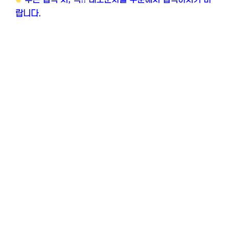
쿠폰 입력 시, 꼭!! 대소문자를 구분해서 입력하시기 바
랍니다.