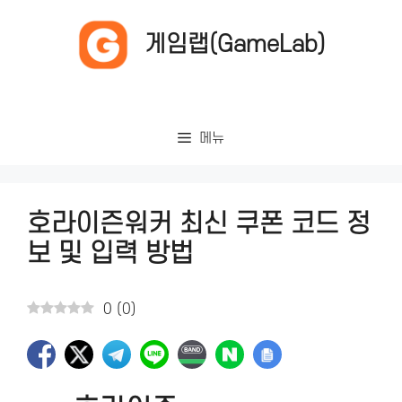
컨
텐
게임랩(GameLab)
츠
로
건
너
메뉴
뛰
기
호라이즌워커 최신 쿠폰 코드 정
보 및 입력 방법
0
(
0
)