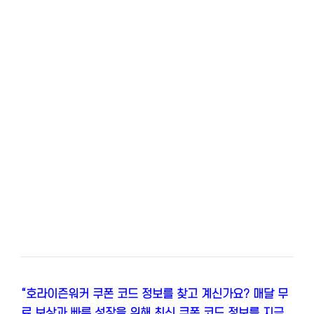
“호라이즌워커 쿠폰 코드 정보를 찾고 계신가요? 매달 무
료 보상과 빠른 성장을 위해 최신 쿠폰 코드 정보를 지금