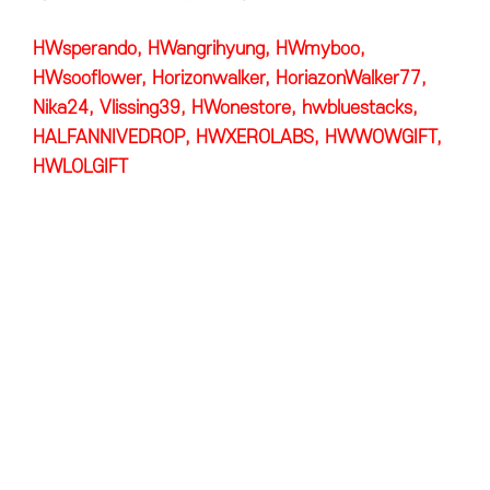
HWsperando, HWangrihyung, HWmyboo,
HWsooflower, Horizonwalker, HoriazonWalker77,
Nika24, Vlissing39, HWonestore, hwbluestacks,
HALFANNIVEDROP, HWXEROLABS, HWWOWGIFT,
HWLOLGIFT