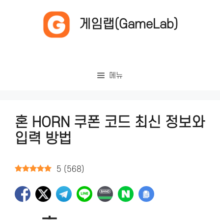
컨
텐
게임랩(GameLab)
츠
로
건
너
메뉴
뛰
기
혼 HORN 쿠폰 코드 최신 정보와
입력 방법
5
(
568
)