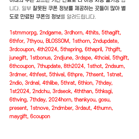
아래의 쿠폰 코드는 기간 만료로 더 이상 사용 불가능
합
니다. 일부
잘못된 쿠폰 정보를 제공하는 곳들이 많아 별
도로 만료된 쿠폰의 정보
를 알려드립니다.
1stmmorpg, 2ndgame, 3rdhorn, 4thits, 5thagift,
6thfor, 7thyou, BLOSSOM, 1sthorn, 2ndupdate,
3rdcoupon, 4th2024, 5thspring, 6thapril, 7thgift,
junegift, 1stbonus, 2ndjune, 3rdspe, 4thcial, 5thgift,
6thcoupon, 7thupdate, 8th2024, 1sthot, 2ndsum,
3rdmer, 4thfest, 5thival, 6thpre, 7thsent, 1stnat,
2ndio, 3rdnal, 4thlibe, 5thrat, 6thion, 7thday,
1st2024, 2ndchu, 3rdseok, 4ththan, 5thksgi,
6thving, 7thday, 2024horn, thankyou, gosu,
present, 1stnove, 2ndmber, 3rdaut, 4thumn,
maygift, 6coupon