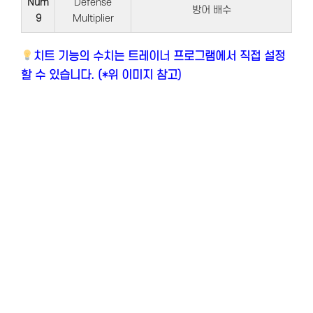
Num
Defense
방어 배수
9
Multiplier
치트 기능의 수치는 트레이너 프로그램에서 직접 설정
할 수 있습니다. (*위 이미지 참고)