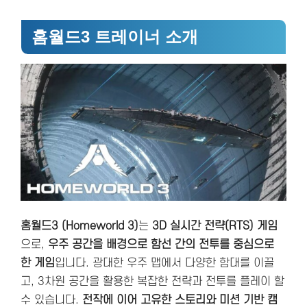
홈월드3 트레이너 소개
홈월드3 (Homeworld 3)
는
3D 실시간 전략(RTS) 게임
으로,
우주 공간을 배경으로 함선 간의 전투를 중심으로
한 게임
입니다. 광대한 우주 맵에서 다양한 함대를 이끌
고, 3차원 공간을 활용한 복잡한 전략과 전투를 플레이 할
수 있습니다.
전작에 이어 고유한 스토리와 미션 기반 캠