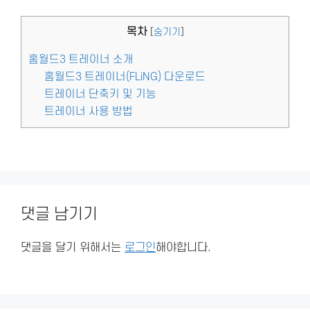
목차
[
숨기기
]
홈월드3 트레이너 소개
홈월드3 트레이너(FLiNG) 다운로드
트레이너 단축키 및 기능
트레이너 사용 방법
댓글 남기기
댓글을 달기 위해서는
로그인
해야합니다.