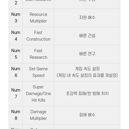
2
Num
Resource
자원 배수
3
Multiplier
Num
Fast
빠른 건설
4
Construction
Num
Fast
빠른 연구
5
Research
Num
Set Game
게임 속도 설정
6
Speed
(게임 내 속도 설정의 효과를 재설정)
Super
Num
Damage/One
초강력 피해/한 방에 처치
7
Hit Kills
Num
Damage
피해 배수
8
Multiplier