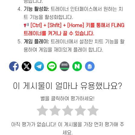
행합니다.
기능 활성화:
트레이너 인터페이스에서 원하는 치
트 기능을 활성화합니다.
[Ctrl] + [Shfit] + [Home] 키를 통해서 FLiNG
트레이너를 켜거나 끌 수 있습니다.
게임 플레이:
트레이너에서 설정한 치트 기능을 활
용하여 게임을 재미있게 플레이 합니다.
이 게시물이 얼마나 유용했나요?
별을 클릭하여 평가하세요!
아직 평가가 없습니다! 이 게시물을 가장 먼저 평가해 주
세요.