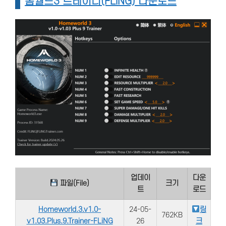
홈월드3 트레이너(FLiNG) 다운로드
업데이
다운
파일(File)
크기
트
로드
Homeworld.3.v1.0-
24-05-
링
762KB
v1.03.Plus.9.Trainer-FLiNG
26
크