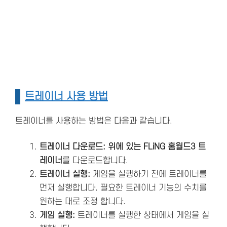
트레이너 사용 방법
트레이너를 사용하는 방법은 다음과 같습니다.
트레이너 다운로드: 위에 있는 FLiNG 홈월드3 트
레이너
를 다운로드합니다.
트레이너 실행:
게임을 실행하기 전에 트레이너를
먼저 실행합니다. 필요한 트레이너 기능의 수치를
원하는 대로 조정 합니다.
게임 실행:
트레이너를 실행한 상태에서 게임을 실