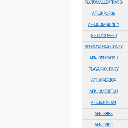
PLUTOMALLEXTRA5%
AFKJRPG888
AFKJCOMMUNITY
GIFT4YOUAFKJ
SPDXMYAFKJOURNEY
AFKJOSHIKATSU
PLAYAKJOURNEY
AFKJCREATOR
AFKJOMEDETOU
AFKJGIFT2024
AFKJ8888
AFKJ9999