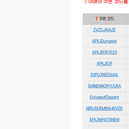
아래의
쿠폰 코드
쿠폰 코드
ZVZCJAIAZE
AFKJDungeon
AFKJEOF0523
AFKJEOF
EXPLOREESSAIL
SHINENNORYUUKA
EchoesofDissent
NIRUSHEMIRA4EVER
AFKJWHATSNEW