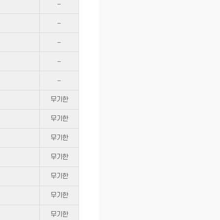
–
–
–
–
–
무기한
무기한
무기한
무기한
무기한
무기한
무기한