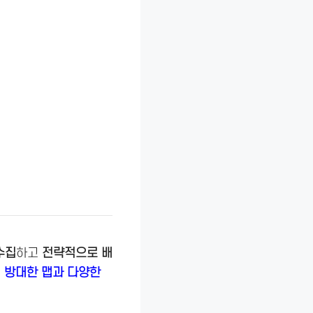
수집
하고
전략적으로 배
 방대한 맵과 다양한