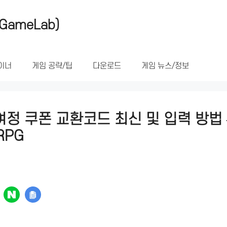
GameLab)
이너
게임 공략/팁
다운로드
게임 뉴스/정보
여정 쿠폰 교환코드 최신 및 입력 방법 –
RPG