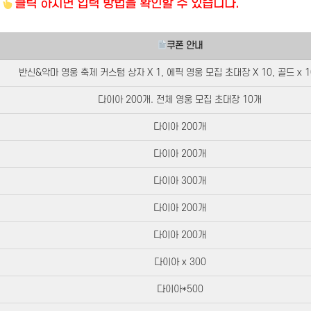
를
클릭 하시면 입력 방법을 확인할 수 있습니다.
쿠폰 안내
반신&악마 영웅 축제 커스텀 상자 X 1, 에픽 영웅 모집 초대장 X 10, 골드 x 1
다이아 200개. 전체 영웅 모집 초대장 10개
다이아 200개
다이아 200개
다이아 300개
다이아 200개
다이아 200개
다이아 x 300
다이아*500