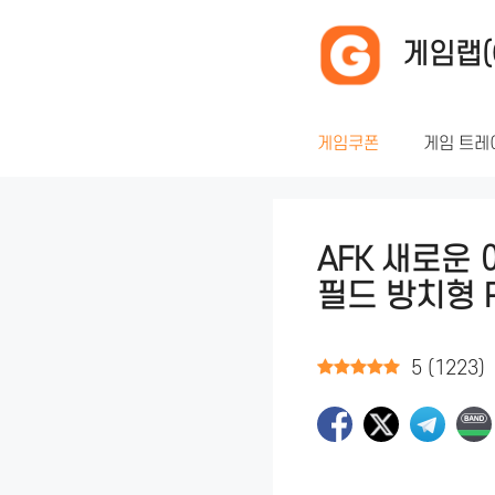
컨
텐
게임랩(
츠
로
건
게임쿠폰
게임 트레
너
뛰
기
AFK 새로운 
필드 방치형 
5
(
1223
)