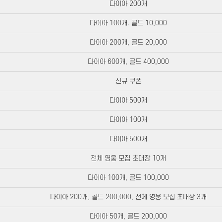
다이아 200개
다이아 100개. 골드 10,000
다이아 200개, 골드 20,000
다이아 600개, 골드 400,000
신규 쿠폰
다이아 500개
다이아 100개
다이아 500개
전체 영웅 모집 초대장 10개
다이아 100개, 골드 100,000
다이아 200개, 골드 200,000, 전체 영웅 모집 초대장 3개
다이아 50개, 골드 200,000