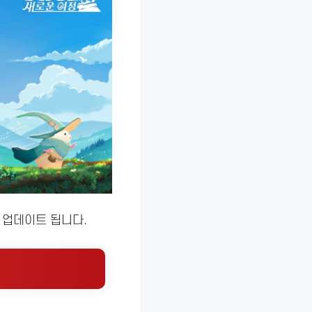
 업데이트 됩니다.