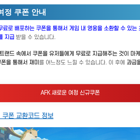
 여정 쿠폰 안내
무료로 배포하는 쿠폰을 통해서 게임 내 영웅을 소환할 수 있는 
를 지급
받을 수 있습니다.
 트랜드 속에서 쿠폰을 유저들에게 무료로 지급해주는 것이 마케
쿠폰을 통해서 재미
를 어느정도 느낄 수 있습니다. 이 후에
과금을
AFK 새로운 여정 신규쿠폰
정 쿠폰 교환코드 정보