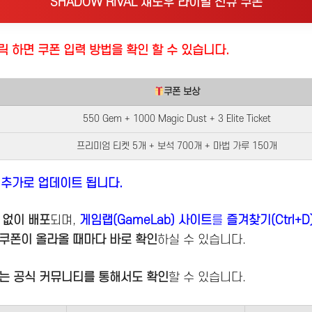
SHADOW RIVAL 섀도우 라이벌 신규 쿠폰
릭 하면 쿠폰 입력 방법을 확인 할 수 있습니다.
쿠폰 보상
550 Gem + 1000 Magic Dust + 3 Elite Ticket
프리미엄 티켓 5개 + 보석 700개 + 마법 가루 150개
 추가로 업데이트 됩니다.
 없이 배포
되며,
게임랩(GameLab) 사이트
를
즐겨찾기(Ctrl+D
쿠폰이 올라올 때마다 바로 확인
하실 수 있습니다.
보는 공식 커뮤니티를 통해서도 확인
할 수 있습니다.