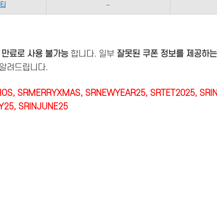
니티
–
 만료로 사용 불가능
합니다. 일부
잘못된 쿠폰 정보를 제공하는
 알려드립니다.
IOS, SRMERRYXMAS, SRNEWYEAR25, SRTET2025, SRI
Y25, SRINJUNE25