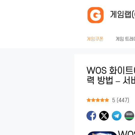
컨
텐
게임랩(
츠
로
건
게임쿠폰
게임 트레
너
뛰
기
WOS 화이트
력 방법 – 
5
(
447
)