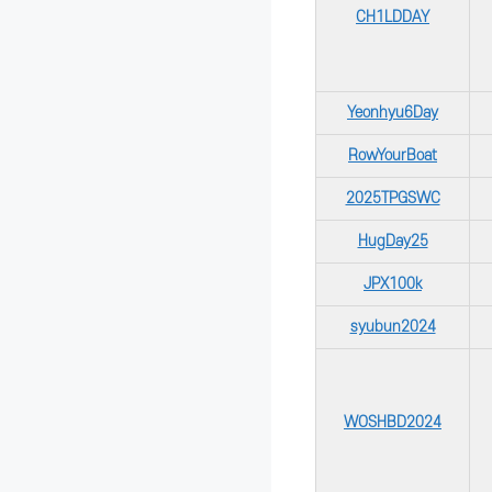
CH1LDDAY
Yeonhyu6Day
RowYourBoat
2025TPGSWC
HugDay25
JPX100k
syubun2024
WOSHBD2024