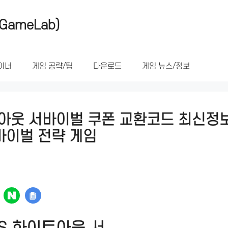
GameLab)
이너
게임 공략/팁
다운로드
게임 뉴스/정보
아웃 서바이벌 쿠폰 교환코드 최신정
서바이벌 전략 게임