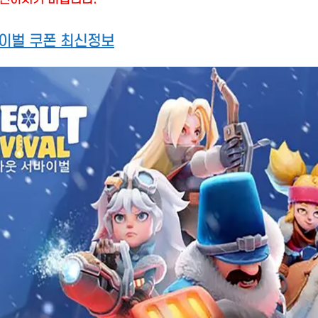
이벌 쿠폰 최신정보