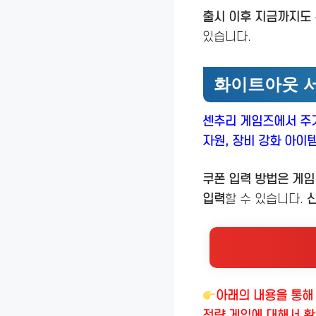
출시 이후 지금까지도 
있습니다.
화이트아웃 
센추리 게임즈에서 주
자원, 장비 강화 아이
쿠폰 입력 방법은 게임
입력
할 수 있습니다.
아래의 내용을 통해
전략 게임에 대해서 