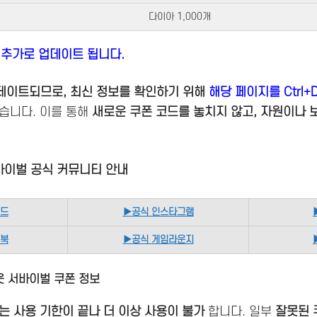
다이아 1,000개
 추가로 업데이트 됩니다.
데이트되므로, 최신 정보를 확인하기 위해
해당 페이지를 Ctrl
습니다. 이를 통해
새로운 쿠폰 코드를 놓치지 않고, 자원이나 
바이벌 공식 커뮤니티 안내
코드
▶
공식 인스타그램
스북
▶
공식 게임라운지
 서바이벌 쿠폰 정보
는 사용 기한이 끝나 더 이상 사용이 불가
합니다. 일부
잘못된 