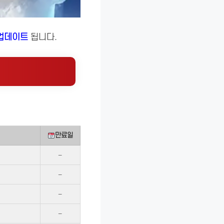
 업데이트
됩니다.
만료일
–
–
–
–