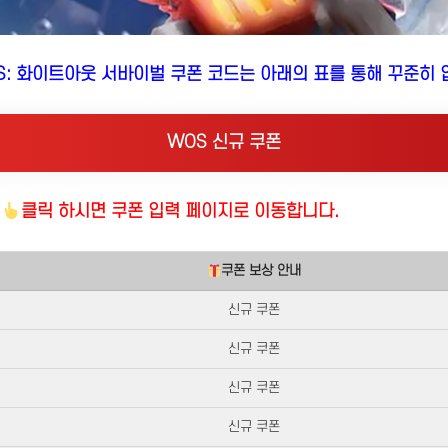
S: 화이트아웃 서바이벌 쿠폰 코드는 아래의 표를 통해 꾸준히
WOS 신규 쿠폰
를
클릭 하시면 쿠폰 입력 페이지로 이동합니다.
쿠폰 보상 안내
신규 쿠폰
신규 쿠폰
신규 쿠폰
신규 쿠폰