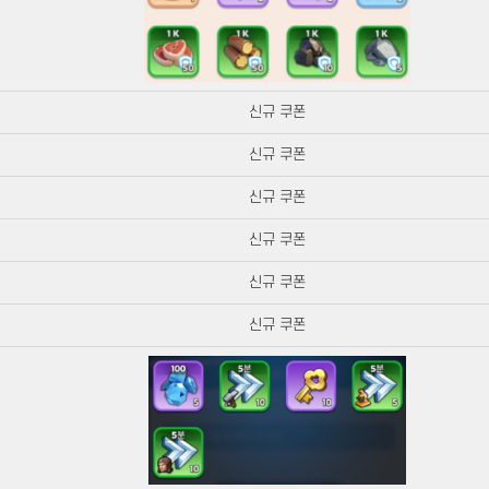
신규 쿠폰
신규 쿠폰
신규 쿠폰
신규 쿠폰
신규 쿠폰
신규 쿠폰