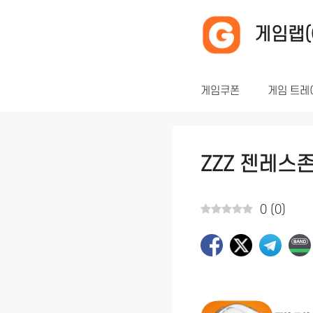
컨
텐
게임랩(
츠
로
건
게임쿠폰
게임 트레
너
뛰
기
ZZZ 젠레스
0
(
0
)