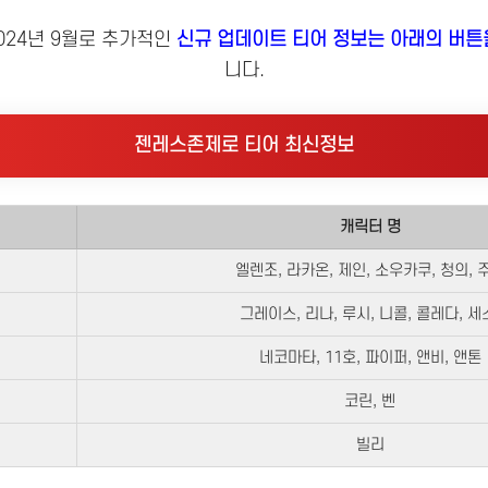
024년 9월로 추가적인
신규 업데이트 티어 정보는 아래의 버튼
니다.
젠레스존제로 티어 최신정보
캐릭터 명
엘렌조, 라카온, 제인, 소우카쿠, 청의, 
그레이스, 리나, 루시, 니콜, 콜레다, 세
네코마타, 11호, 파이퍼, 앤비, 앤톤
코린, 벤
빌리