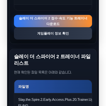
슬레이 더 스파이어 2 점수·속도 기능 트레이너
다운로드
게임플레이 정보 확인
슬레이 더 스파이어 2 트레이너 파일
리스트
현재 확인된 파일 목록은 아래와 같습니다.
파일명
Slay.the.Spire.2.Early.Access.Plus.20.Trainer.Updated.2
FLiNG