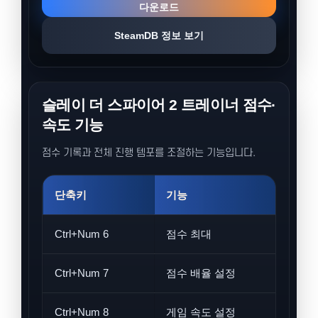
다운로드
SteamDB 정보 보기
슬레이 더 스파이어 2 트레이너 점수·
속도 기능
점수 기록과 전체 진행 템포를 조절하는 기능입니다.
단축키
기능
설
Ctrl+Num 6
점수 최대
점수
Ctrl+Num 7
점수 배율 설정
점수
Ctrl+Num 8
게임 속도 설정
전체