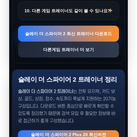
10. 다른 게임 트레이너도 같이 볼 수 있나요?
슬레이 더 스파이어 2 최신 트레이너 다운로드
다른게임 트레이너 더 보기
슬레이 더 스파이어 2 트레이너 정리
슬레이 더 스파이어 2 트레이너
는 전투 유지력, 카드 보
상, 골드, 상점, 점수, 속도까지 폭넓게 지원하는 20기능
구성입니다. 다운로드 버튼 중심으로 빠르게 확인할 수
있도록 정리했기 때문에 검색 유입 후 필요한 정보에 바
로 접근하기 좋게 구성했습니다.
슬레이 더 스파이어 2 Plus 20 최신버전