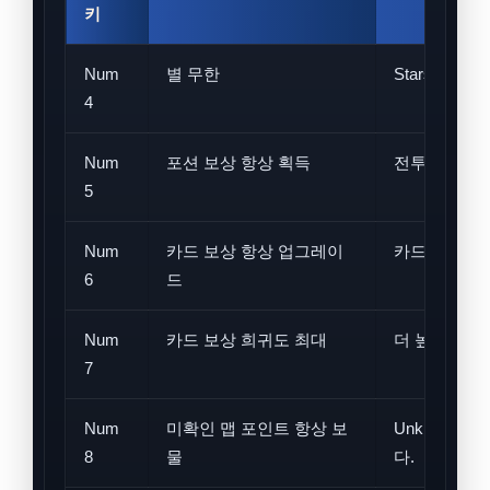
키
Num
별 무한
Stars 자원
4
Num
포션 보상 항상 획득
전투 보상에서
5
Num
카드 보상 항상 업그레이
카드 보상을 
6
드
Num
카드 보상 희귀도 최대
더 높은 희귀
7
Num
미확인 맵 포인트 항상 보
Unknown
8
물
다.