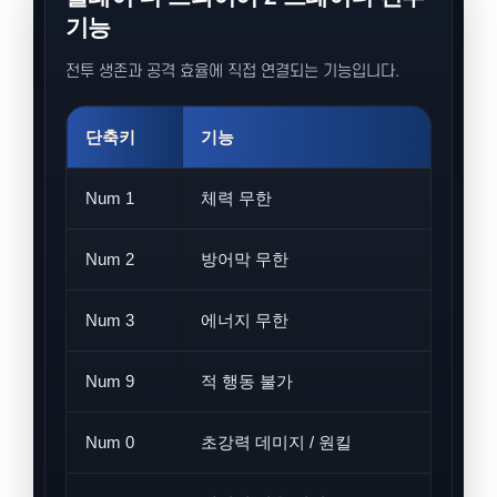
기능
전투 생존과 공격 효율에 직접 연결되는 기능입니다.
단축키
기능
설명
Num 1
체력 무한
HP가
Num 2
방어막 무한
Shi
Num 3
에너지 무한
턴마다
Num 9
적 행동 불가
적이 
Num 0
초강력 데미지 / 원킬
적에게