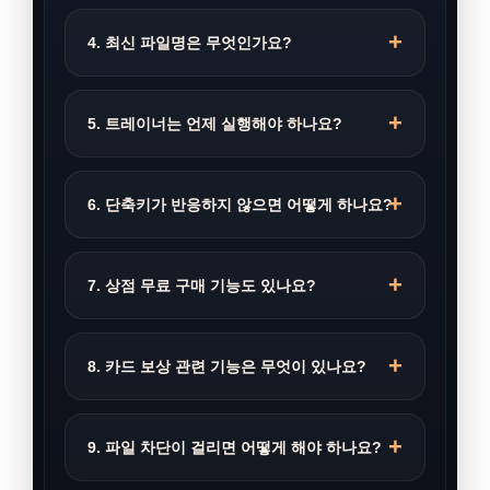
4. 최신 파일명은 무엇인가요?
5. 트레이너는 언제 실행해야 하나요?
6. 단축키가 반응하지 않으면 어떻게 하나요?
7. 상점 무료 구매 기능도 있나요?
8. 카드 보상 관련 기능은 무엇이 있나요?
9. 파일 차단이 걸리면 어떻게 해야 하나요?