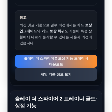
참고
최신 댓글 기준으로 일부 버전에서는
카드 보상
업그레이드
와
카드 보상 희귀도
기능이 특정 상
황에서 다르게 동작할 수 있다는 사용자 의견이
있습니다.
슬레이 더 스파이어 2 보상 기능 트레이너
다운로드
게임 기본 정보 보기
슬레이 더 스파이어 2 트레이너 골드·
상점 기능