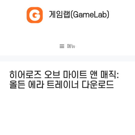
컨
텐
게임랩(GameLab)
츠
로
건
너
메뉴
뛰
기
히어로즈 오브 마이트 앤 매직:
올든 에라 트레이너 다운로드