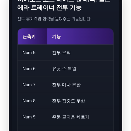
에라 트레이너 전투 기능
전투 유지력과 화력을 높여주는 기능입니다.
단축키
기능
설
Num 5
전투 무적
전
Num 6
유닛 수 복원
유
Num 7
전투 마나 무한
전
Num 8
전투 집중도 무한
집
Num 9
주문 쿨다운 빠르게
주