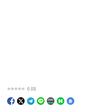
0
(
0
)