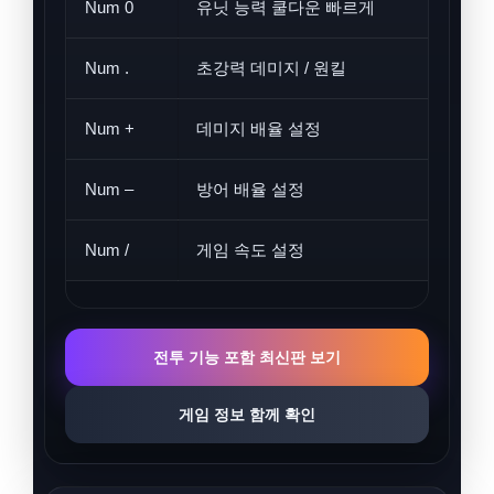
Num 0
유닛 능력 쿨다운 빠르게
유
Num .
초강력 데미지 / 원킬
적
Num +
데미지 배율 설정
공
Num –
방어 배율 설정
방
Num /
게임 속도 설정
전
전투 기능 포함 최신판 보기
게임 정보 함께 확인