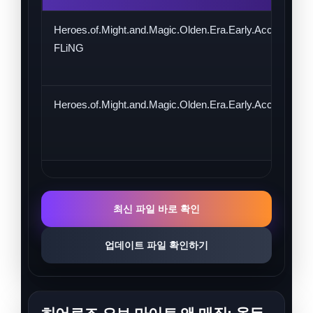
Heroes.of.Might.and.Magic.Olden.Era.Early.Access.Plus
FLiNG
Heroes.of.Might.and.Magic.Olden.Era.Early.Access.Plus
최신 파일 바로 확인
업데이트 파일 확인하기