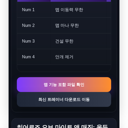
Num 1
맵 이동력 무한
이동 포
Num 2
맵 마나 무한
지도 화
Num 3
건설 무한
도시 건
Num 4
안개 제거
맵 시야 
맵 기능 포함 파일 확인
최신 트레이너 다운로드 이동
히어로즈 오브 마이트 앤 매직: 올든