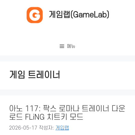
컨
텐
게임랩(GameLab)
츠
로
건
너
메뉴
뛰
기
게임 트레이너
아노 117: 팍스 로마나 트레이너 다운
로드 FLiNG 치트키 모드
2026-05-17
작성자:
게입랩