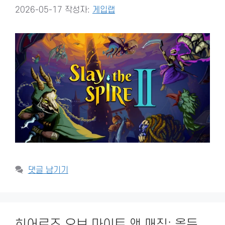
2026-05-17
작성자:
게입랩
댓글 남기기
히어로즈 오브 마이트 앤 매직: 올든